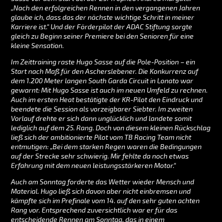
„Nach den erfolgreichen Rennen in den vergangenen Jahren
glaube ich, dass das der nächste wichtige Schritt in meiner
Karriere ist.“ Und der Förderpilot der ADAC Stiftung sorgte
gleich zu Beginn seiner Premiere bei den Senioren für eine
kleine Sensation.
Im Zeittraining raste Hugo Sasse auf die Pole-Position – ein
Start nach Maß für den Ascherslebener. Die Konkurrenz auf
dem 1.200 Meter langen South Garda Circuit in Lonato war
gewarnt: Mit Hugo Sasse ist auch im neuen Umfeld zu rechnen.
Auch im ersten Heat bestätigte der KR-Pilot den Eindruck und
beendete die Session als vorzeigbarer Siebter. Im zweiten
Vorlauf drehte er sich dann unglücklich und landete somit
lediglich auf dem 25. Rang. Doch von diesem kleinen Rückschlag
ließ sich der ambitionierte Pilot vom TB Racing Team nicht
entmutigen: „Bei dem starken Regen waren die Bedingungen
auf der Strecke sehr schwierig. Mir fehlte da noch etwas
Erfahrung mit dem neuen leistungsstärkeren Motor.“
Auch am Sonntag forderte das Wetter wieder Mensch und
Material. Hugo ließ sich davon aber nicht einbremsen und
kämpfte sich im Prefinale vom 14. auf den sehr guten achten
Rang vor. Entsprechend zuversichtlich war er für das
entscheidende Rennen am Sonntag, das in einem