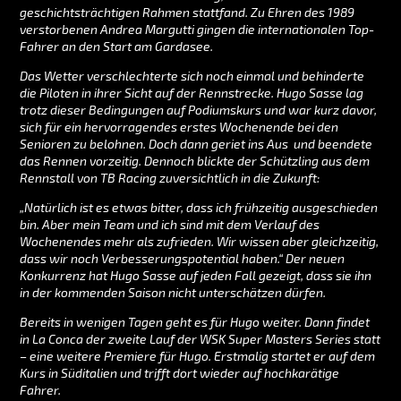
geschichtsträchtigen Rahmen stattfand. Zu Ehren des 1989
verstorbenen Andrea Margutti gingen die internationalen Top-
Fahrer an den Start am Gardasee.
Das Wetter verschlechterte sich noch einmal und behinderte
die Piloten in ihrer Sicht auf der Rennstrecke. Hugo Sasse lag
trotz dieser Bedingungen auf Podiumskurs und war kurz davor,
sich für ein hervorragendes erstes Wochenende bei den
Senioren zu belohnen. Doch dann geriet ins Aus und beendete
das Rennen vorzeitig. Dennoch blickte der Schützling aus dem
Rennstall von TB Racing zuversichtlich in die Zukunft:
„Natürlich ist es etwas bitter, dass ich frühzeitig ausgeschieden
bin. Aber mein Team und ich sind mit dem Verlauf des
Wochenendes mehr als zufrieden. Wir wissen aber gleichzeitig,
dass wir noch Verbesserungspotential haben.“ Der neuen
Konkurrenz hat Hugo Sasse auf jeden Fall gezeigt, dass sie ihn
in der kommenden Saison nicht unterschätzen dürfen.
Bereits in wenigen Tagen geht es für Hugo weiter. Dann findet
in La Conca der zweite Lauf der WSK Super Masters Series statt
– eine weitere Premiere für Hugo. Erstmalig startet er auf dem
Kurs in Süditalien und trifft dort wieder auf hochkarätige
Fahrer.