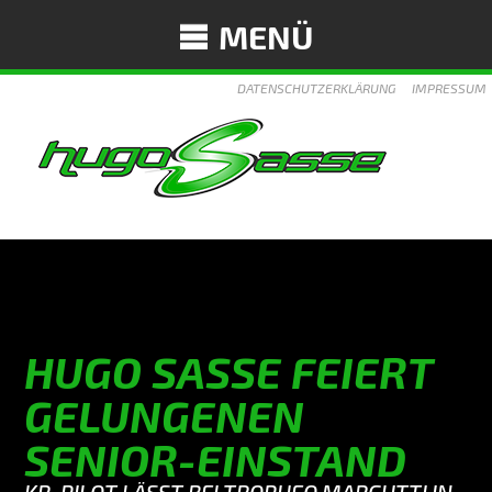
MENÜ
DATENSCHUTZERKLÄRUNG
IMPRESSUM
HUGO SASSE FEIERT
GELUNGENEN
SENIOR-EINSTAND