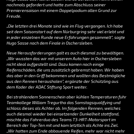
nochmals gefordert und hatte zum Abschluss seiner
Premierensaison mit einem Doppelpodium allen Grund zur
Freude.
„Die letzten drei Monate sind wie im Flug vergangen. Ich habe
seit dem Saisonstart auf dem Nürburgring sehr viel erlebt und
in jeder einzelnen Runde neue Erfahrungen gesammelt“, sagte
Hugo Sasse nach dem Finale in Oschersleben.
Neue Herausforderungen galt es auch diesmal zu bewältigen.
„Wir wussten das wir mit unserem Auto hier in Oschersleben
nicht ideal aufgestellt sind. Dazu kamen noch einige
Reifenschäden, die uns zusätzlich gebremst haben. Wir haben
das aber in den Griff bekommen und wollten das Bestmögliche
aus den Rennen herausholen“, ergänzte der Schützling aus
dem Kader der ADAC Stiftung Sport weiter.
Bei strahlendem Sonnenschein aber kühlen Temperaturen fuhr
Teamkollege William Tregurtha das Samstagsqualifying und
schloss dieses als Achter ab. Im folgenden Rennen, welches
auch diesmal wieder bei einsetzender Dunkelheit stattfand,
mischte das Fahrerduo des Teams T3-HRT-Motorsport im
Bereich der Top-Ten mit und kam letztlich als Achte ins Ziel.
„Wir hatten zum Ende abbauende Reifen, mehr war nicht mehr