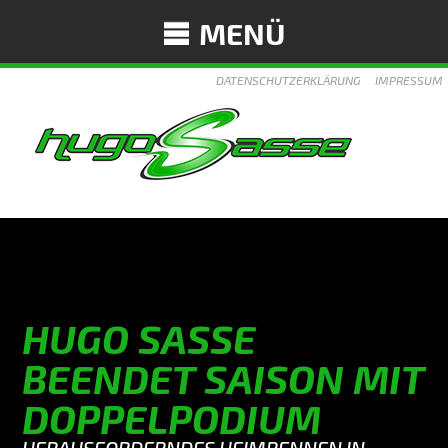
MENÜ
DATENSCHUTZERKLÄRUNG
IMPRESSUM
HUGO SASSE
BEENDET SAISON MIT
DOPPELPODIUM