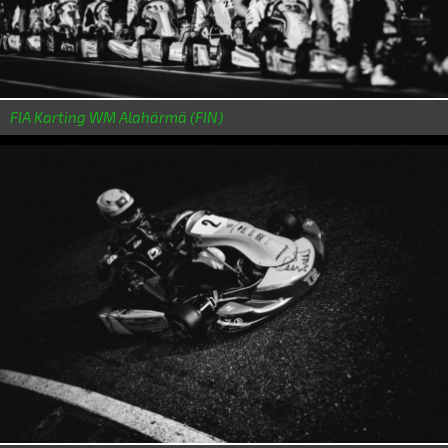
FIA Karting WM Alahärmä (FIN)